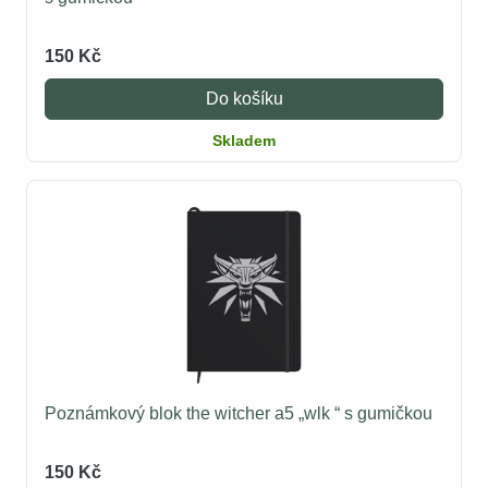
150 Kč
Do košíku
Skladem
Poznámkový blok the witcher a5 „wlk “ s gumičkou
150 Kč