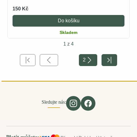
150 Kč
Do košíku
Skladem
1 z 4
2
Sledujte nás:
Platit můžete: