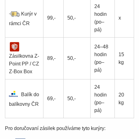
24
Kurýr v
hodin
99,-
50,-
x
(po–
rámci ČR
pá)
24–48
hodin
15
Zásilkovna Z-
89,-
50,-
(po–
kg
Point PP / CZ
pá)
Z-Box Box
24
Balík do
hodin
20
69,-
50,-
(po–
kg
balíkovny ČR
pá)
Pro doručovaní zásilek používáme tyto kurýry: