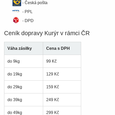
- Česká pošta
- PPL
- DPD
Ceník dopravy Kurýr v rámci ČR
Váha zásilky
Cena s DPH
do 9kg
99 Kč
do 19kg
129 Kč
do 29kg
159 Kč
do 39kg
249 Kč
do 49kg
299 Kč