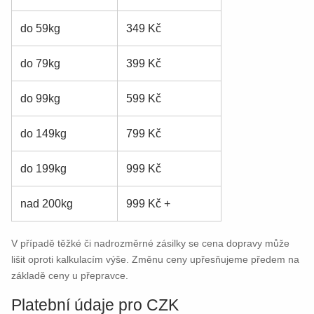
do 59kg
349 Kč
do 79kg
399 Kč
do 99kg
599 Kč
do 149kg
799 Kč
do 199kg
999 Kč
nad 200kg
999 Kč +
V případě těžké či nadrozměrné zásilky se cena dopravy může
lišit oproti kalkulacím výše. Změnu ceny upřesňujeme předem na
základě ceny u přepravce.
Platební údaje pro CZK