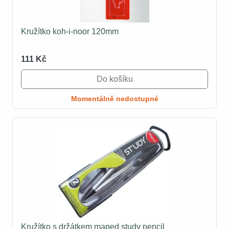
Kružítko koh-i-noor 120mm
111 Kč
Do košíku
Momentálně nedostupné
Kružítko s držátkem maped study pencil