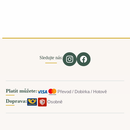
Sledujte nás:
Platit můžete:
Převod / Dobírka / Hotově
Doprava:
Osobně