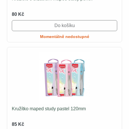
80 Kč
Do košíku
Momentálně nedostupné
Kružítko maped study pastel 120mm
85 Kč