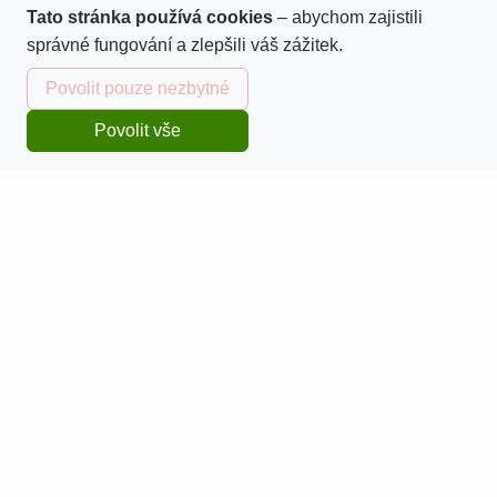
Tato stránka používá cookies
– abychom zajistili
Doprava a platba
správné fungování a zlepšili váš zážitek.
Povolit pouze nezbytné
Sledování zásilek
Povolit vše
Domů
Katalog
Kurzy
Košík
Přihlásit se
Obchodní podmínky
Reklamace zboží
Pro zákazníky
Zpracování osobních údajů
Kontaktní údaje