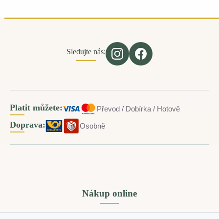
Sledujte nás:
Platit můžete:
Převod / Dobírka / Hotově
Doprava:
Osobně
Nákup online