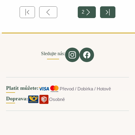
2
Sledujte nás:
Platit můžete:
Převod / Dobírka / Hotově
Doprava:
Osobně