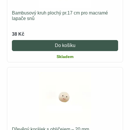
Bambusový kruh plochý pr.17 cm pro macramé
lapače snů
38 Kč
Do košíku
Skladem
Dřevěný korálek s obličejem – 20 mm