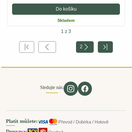
Do košíku
Skladem
1 z 3
2
Sledujte nás:
Platit můžete:
Převod / Dobírka / Hotově
Doprava: