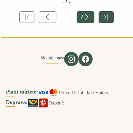
1 z 3
2
Sledujte nás:
Platit můžete:
Převod / Dobírka / Hotově
Doprava:
Osobně