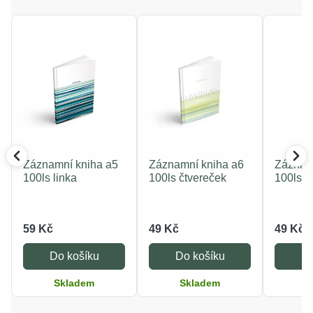
Záznamní kniha a5
Záznamní kniha a6
Záznam
100ls linka
100ls čtvereček
100ls č
59 Kč
49 Kč
49 Kč
Do košíku
Do košíku
Do
Skladem
Skladem
S