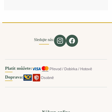
Sledujte nás:
Platit můžete:
Převod / Dobírka / Hotově
Doprava:
Osobně