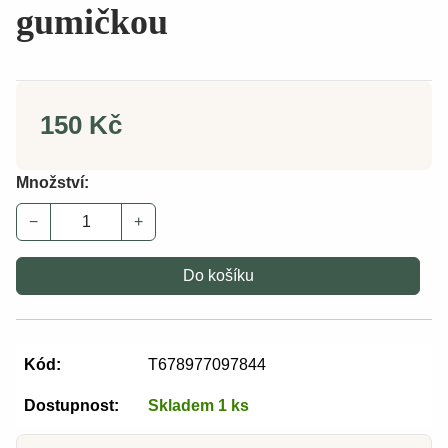
gumičkou
150 Kč
Množství:
−
+
Do košíku
Kód:
T678977097844
Dostupnost:
Skladem 1 ks