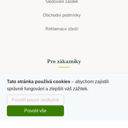
Sledování zásilek
Obchodní podmínky
Reklamace zboží
Pro zákazníky
Tato stránka používá cookies
– abychom zajistili
Zpracování osobních údajů
správné fungování a zlepšili váš zážitek.
Povolit pouze nezbytné
Kontaktní údaje
Povolit vše
Domů
Katalog
Kurzy
Košík
Přihlásit se