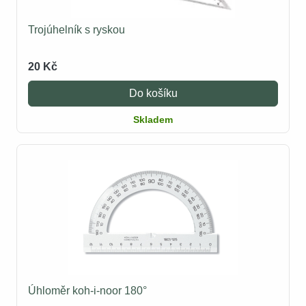
Trojúhelník s ryskou
20 Kč
Do košíku
Skladem
Úhloměr koh-i-noor 180°