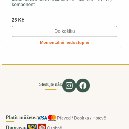
komponent
25 Kč
Do košíku
Momentálně nedostupné
Sledujte nás:
Platit můžete:
Převod / Dobírka / Hotově
Doprava:
Osobně