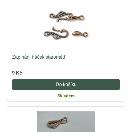
Zapínání háček staroměď
9 Kč
Do košíku
Skladem