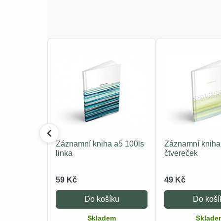
Záznamní kniha a5 100ls
Záznamní kniha
linka
čtvereček
59 Kč
49 Kč
Do košíku
Do koší
Skladem
Sklade