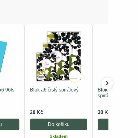
a6 96ls
Blok a6 čistý spirálový
Blok a5 čtverečko
spirálový
28 Kč
38 Kč
u
Do košíku
Do košíku
Skladem
Skladem