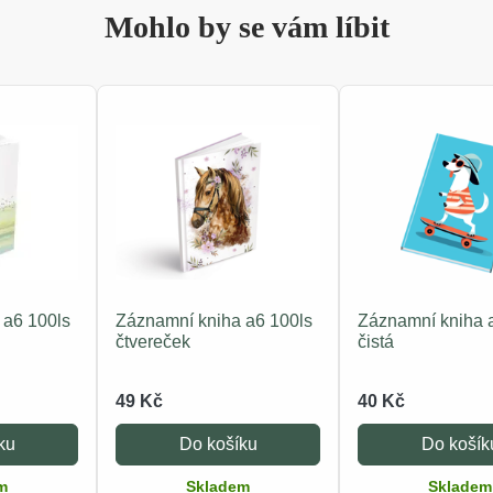
Mohlo by se vám líbit
 a6 100ls
Záznamní kniha a6 100ls
Záznamní kniha 
čtvereček
čistá
49 Kč
40 Kč
ku
Do košíku
Do košík
m
Skladem
Skladem