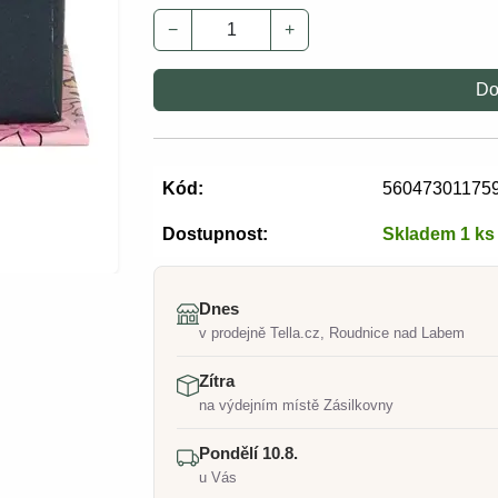
−
+
Do
Kód:
56047301175
Dostupnost:
Skladem 1 ks
Dnes
v prodejně Tella.cz, Roudnice nad Labem
Zítra
na výdejním místě Zásilkovny
Pondělí 10.8.
u Vás