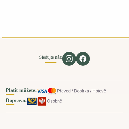
Sledujte nás:
Platit můžete:
Převod / Dobírka / Hotově
Doprava:
Osobně