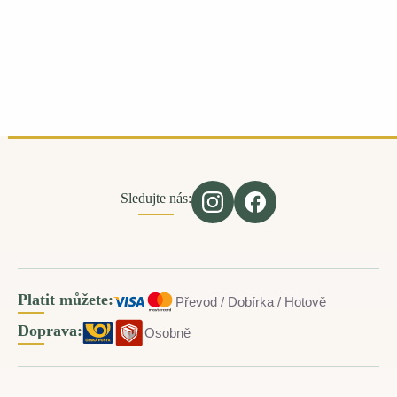
Sledujte nás:
Platit můžete:
Převod / Dobírka / Hotově
Doprava:
Osobně