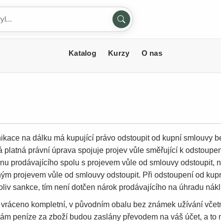
Katalog
Kurzy
O nas
ikace na dálku má kupující právo odstoupit od kupní smlouvy be
 platná právní úprava spojuje projev vůle směřující k odstoupe
jnu prodávajícího spolu s projevem vůle od smlouvy odstoupit, 
ným projevem vůle od smlouvy odstoupit. Při odstoupení od kupn
koliv sankce, tím není dotčen nárok prodávajícího na úhradu ná
 vráceno kompletní, v původním obalu bez známek užívání včetně
ám peníze za zboží budou zaslány převodem na váš účet, a to n