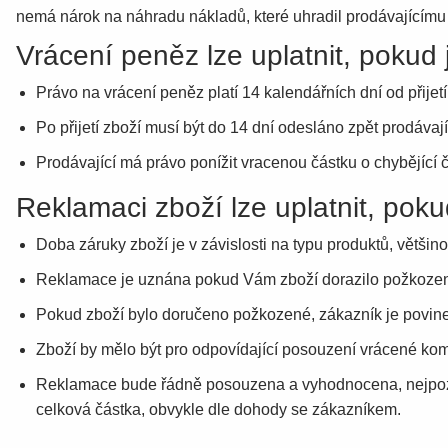
nemá nárok na náhradu nákladů, které uhradil prodávajícímu 
Vrácení peněz lze uplatnit, pokud
Právo na vrácení peněz platí 14 kalendářních dní od přije
Po přijetí zboží musí být do 14 dní odesláno zpět prodávaj
Prodávající má právo ponížit vracenou částku o chybějící
Reklamaci zboží lze uplatnit, pok
Doba záruky zboží je v závislosti na typu produktů, většin
Reklamace je uznána pokud Vám zboží dorazilo požkozené
Pokud zboží bylo doručeno požkozené, zákazník je povinen
Zboží by mělo být pro odpovídající posouzení vrácené komp
Reklamace bude řádně posouzena a vyhodnocena, nejpozdě
celková částka, obvykle dle dohody se zákazníkem.