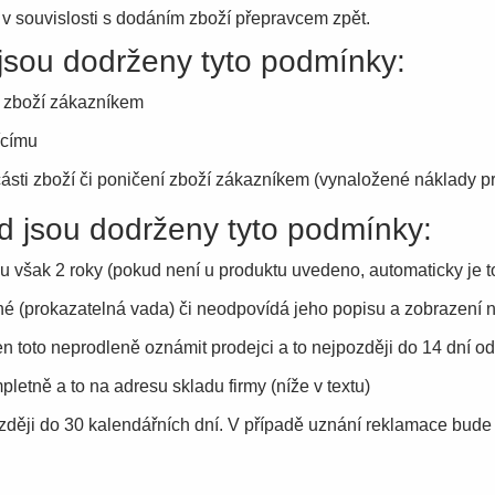
v souvislosti s dodáním zboží přepravcem zpět.
 jsou dodrženy tyto podmínky:
tí zboží zákazníkem
ícímu
 části zboží či poničení zboží zákazníkem (vynaložené náklady 
ud jsou dodrženy tyto podmínky:
ou však 2 roky (pokud není u produktu uvedeno, automaticky je t
 (prokazatelná vada) či neodpovídá jeho popisu a zobrazení 
 toto neprodleně oznámit prodejci a to nejpozději do 14 dní o
letně a to na adresu skladu firmy (níže v textu)
ji do 30 kalendářních dní. V případě uznání reklamace bude 