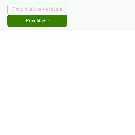
Doprava a platba
Povolit pouze nezbytné
Sledování zásilek
Povolit vše
Domů
Katalog
Kurzy
Košík
Přihlásit se
Obchodní podmínky
Reklamace zboží
Pro zákazníky
Zpracování osobních údajů
Kontaktní údaje