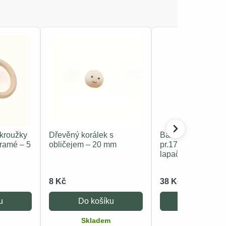
 kroužky
Dřevěný korálek s
Bambusový kruh p
cramé – 5
obličejem – 20 mm
pr.17 cm pro mac
lapače snů
8 Kč
38 Kč
u
Do košíku
Do košíku
Skladem
Skladem