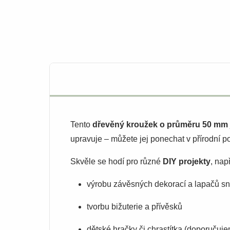
Tento
dřevěný kroužek o průměru 50 mm
upravuje – můžete jej ponechat v přírodní p
Skvěle se hodí pro různé
DIY projekty
, nap
výrobu závěsných dekorací a lapačů s
tvorbu bižuterie a přívěsků
dětské hračky či chrastítka (doporučuj