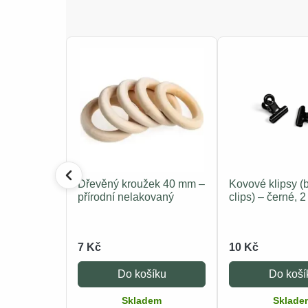
Dřevěný kroužek 40 mm –
Kovové klipsy (
přírodní nelakovaný
clips) – černé, 2
7 Kč
10 Kč
Do košíku
Do koší
Skladem
Sklade