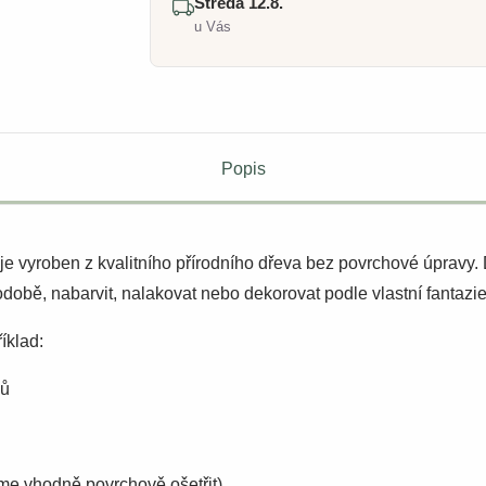
Středa 12.8.
u Vás
Popis
je vyroben z kvalitního přírodního dřeva bez povrchové úpravy.
odobě, nabarvit, nalakovat nebo dekorovat podle vlastní fantazie
říklad:
nů
eme vhodně povrchově ošetřit)