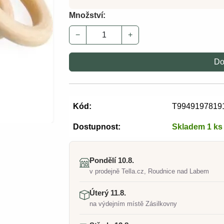
Množství:
−
+
Do
Kód:
T9949197819
Dostupnost:
Skladem 1 ks
Pondělí 10.8.
v prodejně Tella.cz, Roudnice nad Labem
Úterý 11.8.
na výdejním místě Zásilkovny