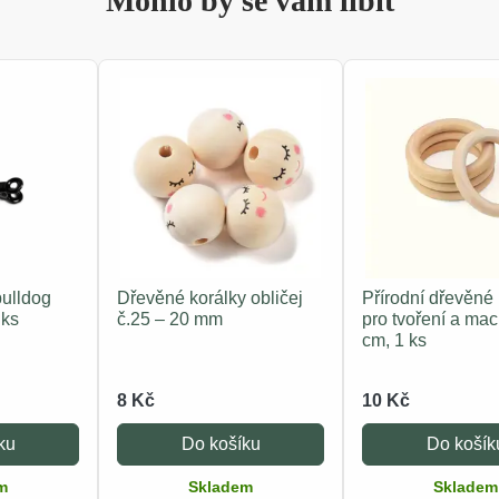
Mohlo by se vám líbit
bulldog
Dřevěné korálky obličej
Přírodní dřevěné
 ks
č.25 – 20 mm
pro tvoření a ma
cm, 1 ks
8 Kč
10 Kč
ku
Do košíku
Do košík
m
Skladem
Skladem