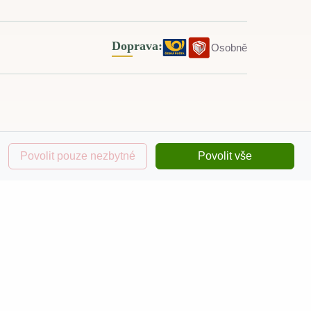
Doprava:
Osobně
Otevírací doba
Povolit pouze nezbytné
Povolit vše
nice nad
Pondělí - Pátek: 09:30–17:30
Sobota - Neděle: zavřeno