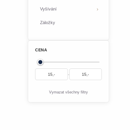
Vyšívání
Záložky
CENA
-
Vymazat všechny filtry