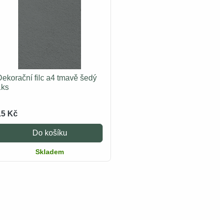
Dekorační filc a4 tmavě šedý
1ks
15 Kč
Do košíku
Skladem