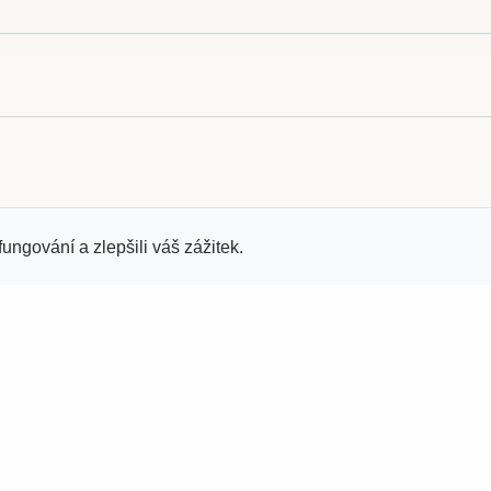
kazníky
Kontaktujte nás
fungování a zlepšili váš zážitek.
Jungmannova 669, 413 01 Roud
ování osobních údajů
Labem
tní údaje
info@tellaart.cz
+420 777 527 515