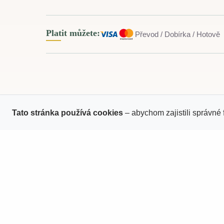
Platit můžete:
Převod / Dobírka / Hotově
Nákup online
Pro zá
Tato stránka používá cookies
– abychom zajistili správné 
Doprava a platba
Zprac
Sledování zásilek
Kontak
Obchodní podmínky
Reklamace zboží