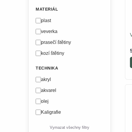
MATERIÁL
plast
veverka
V
prasečí štětiny
kozí štětiny
TECHNIKA
akryl
akvarel
olej
Kaligrafie
Vymazat všechny filtry