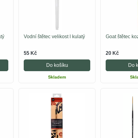
atý
Vodní štětec velikost l kulatý
Goat štětec koz
55 Kč
20 Kč
Do košíku
Do k
Skladem
Skl