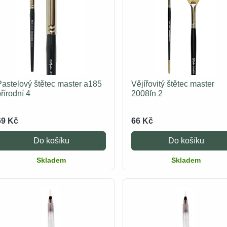
Pastelový štětec master a185
Vějířovitý štětec master
řírodní 4
2008fn 2
69 Kč
66 Kč
Do košíku
Do košíku
Skladem
Skladem