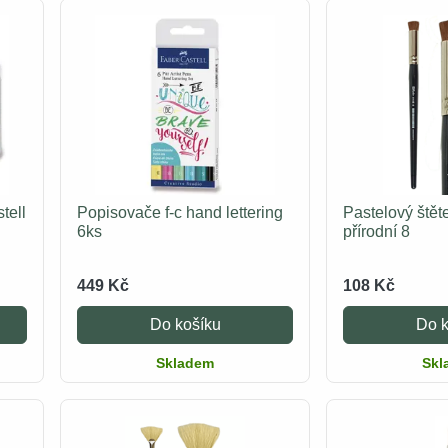
tell
Popisovače f-c hand lettering
Pastelový štět
6ks
přírodní 8
449 Kč
108 Kč
Do košíku
Do k
Skladem
Skl