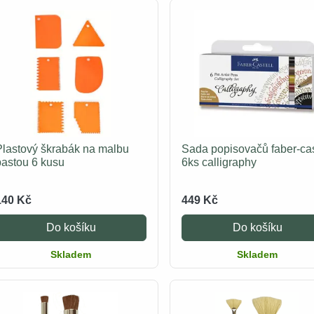
Plastový škrabák na malbu
Sada popisovačů faber-cas
pastou 6 kusu
6ks calligraphy
140 Kč
449 Kč
Do košíku
Do košíku
Skladem
Skladem