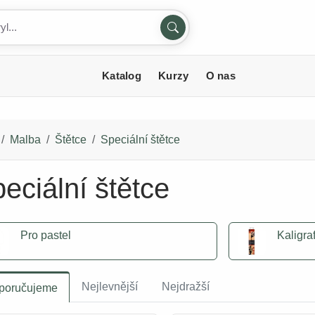
Katalog
Kurzy
O nas
Malba
Štětce
Speciální štětce
eciální štětce
Pro pastel
Kaligra
Nejlevnější
Nejdražší
poručujeme