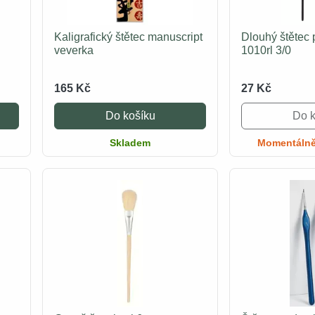
Kaligrafický štětec manuscript
Dlouhý štětec
veverka
1010rl 3/0
165 Kč
27 Kč
Do košíku
Do k
Skladem
Momentálně