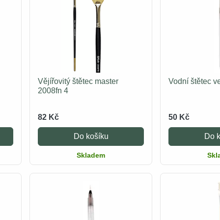
Vějířovitý štětec master
Vodní štětec v
2008fn 4
82 Kč
50 Kč
Do košíku
Do k
Skladem
Skl