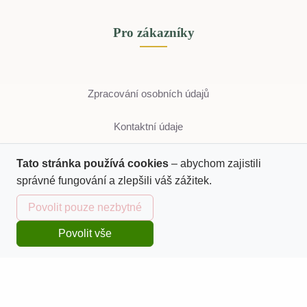
Pro zákazníky
Zpracování osobních údajů
Kontaktní údaje
Tato stránka používá cookies
– abychom zajistili
správné fungování a zlepšili váš zážitek.
Kontaktujte nás
Povolit pouze nezbytné
Povolit vše
Domů
Katalog
Kurzy
Košík
Přihlásit se
Jungmannova 669, 413 01 Roudnice nad Labem
info@tellaart.cz