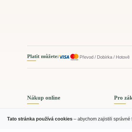
Platit můžete:
Převod / Dobírka / Hotově
Nákup online
Pro zá
Tato stránka používá cookies
– abychom zajistili správné 
Doprava a platba
Zprac