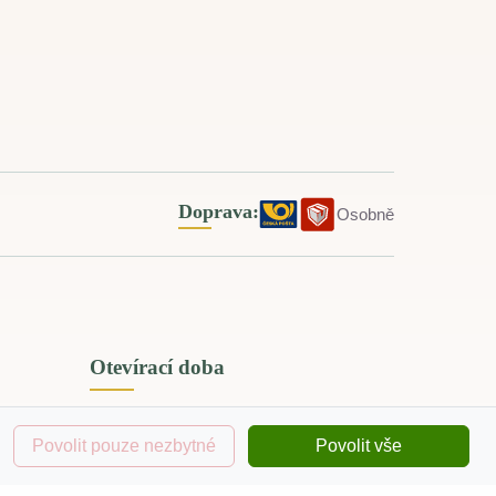
Doprava:
Osobně
Otevírací doba
Povolit pouze nezbytné
Povolit vše
nice nad
Pondělí - Pátek: 09:30–17:30
Sobota - Neděle: zavřeno