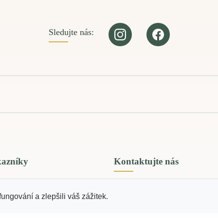
Sledujte nás:
kazníky
Kontaktujte nás
fungování a zlepšili váš zážitek.
Jungmannova 669, 413 01 Roud
ování osobních údajů
Labem