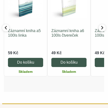
Záznamní kniha a5
Záznamní kniha a6
Záznam
100ls linka
100ls čtvereček
100ls č
59 Kč
49 Kč
49 Kč
Do košíku
Do košíku
Do
Skladem
Skladem
S