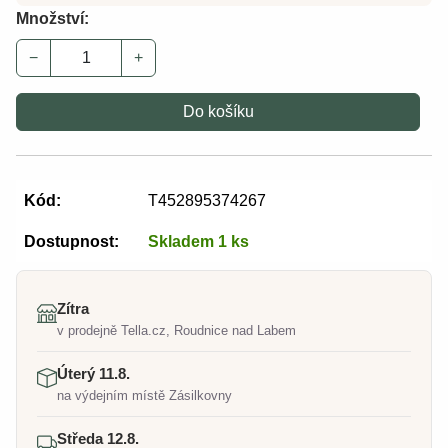
Množství:
−
+
Do košíku
Kód:
T452895374267
Dostupnost:
Skladem 1 ks
Zítra
v prodejně Tella.cz, Roudnice nad Labem
Úterý 11.8.
na výdejním místě Zásilkovny
Středa 12.8.