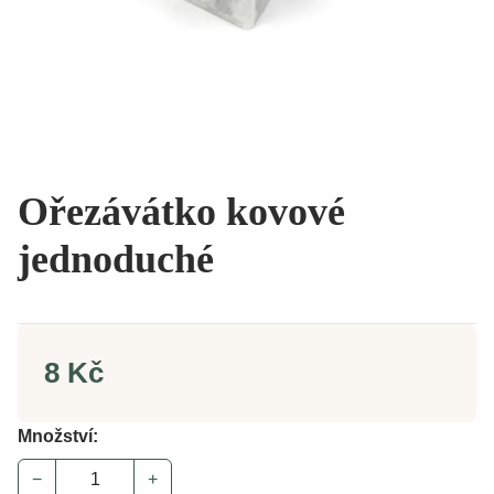
Ořezávátko kovové
jednoduché
8 Kč
Množství:
−
+