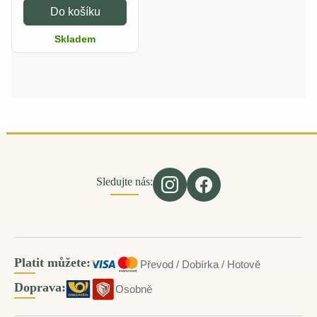
Do košíku
Skladem
Sledujte nás:
Platit můžete:
Převod / Dobírka / Hotově
Doprava:
Osobně