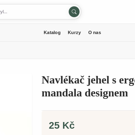
Katalog
Kurzy
O nas
Navlékač jehel s er
mandala designem
25 Kč