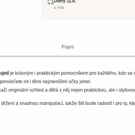
Úterý 11.8.
u Vás
Popis
jetí
je krásným i praktickým pomocníkem pro každého, kdo se vě
rovlečete nit i těmi nejmenšími očky jehel.
či originální vzhled a dělá z něj nejen praktickou, ale i stylov
žení a snadnou manipulaci, takže šití bude radostí i pro ty, kte