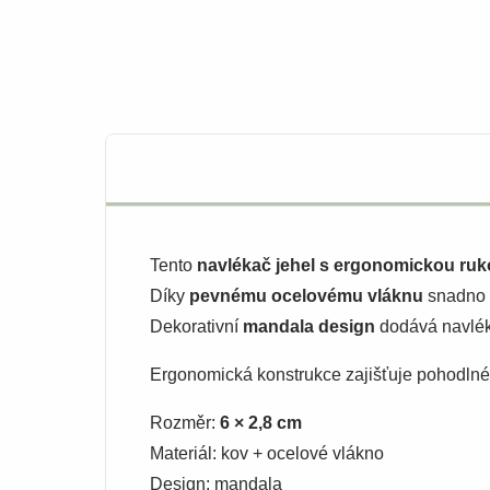
Tento
navlékač jehel s ergonomickou ruko
Díky
pevnému ocelovému vláknu
snadno p
Dekorativní
mandala design
dodává navléka
Ergonomická konstrukce zajišťuje pohodlné dr
Rozměr:
6 × 2,8 cm
Materiál: kov + ocelové vlákno
Design: mandala