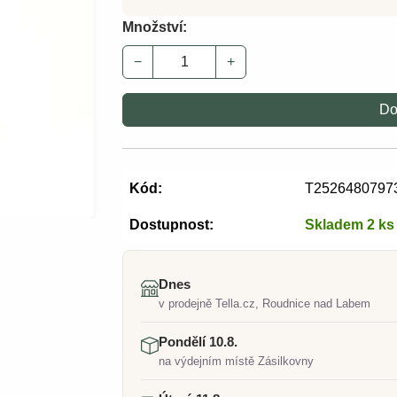
Množství:
−
+
Do
Kód:
T2526480797
Dostupnost:
Skladem 2 ks
Dnes
v prodejně Tella.cz, Roudnice nad Labem
Pondělí 10.8.
na výdejním místě Zásilkovny