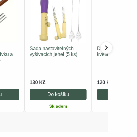
Sada nastavitelných
Držák na jehly – ja
ivku a
vyšívacích jehel (5 ks)
květinový motiv
)
130 Kč
120 Kč
u
Do košíku
Do košíku
Skladem
Skladem