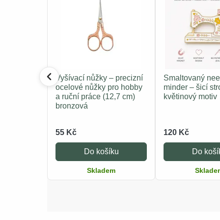
Vyšívací nůžky – precizní
Smaltovaný nee
ocelové nůžky pro hobby
minder – šicí str
a ruční práce (12,7 cm)
květinový motiv
bronzová
55 Kč
120 Kč
Do košíku
Do koší
Skladem
Sklade