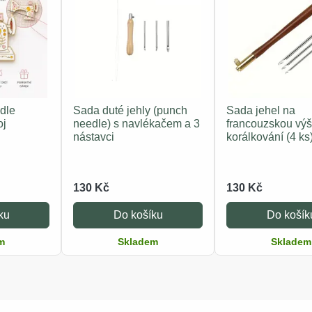
dle
Sada duté jehly (punch
Sada jehel na
oj
needle) s navlékačem a 3
francouzskou výš
nástavci
korálkování (4 ks
130 Kč
130 Kč
ku
Do košíku
Do košík
m
Skladem
Skladem