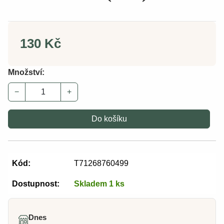
130 Kč
Množství:
−
+
Do košíku
Kód:
T71268760499
Dostupnost:
Skladem 1 ks
Dnes