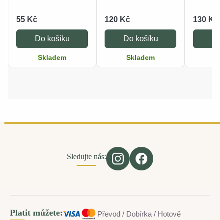
55 Kč
120 Kč
130 Kč
Do košíku
Do košíku
Do
Skladem
Skladem
S
Sledujte nás:
Platit můžete:
Převod / Dobírka / Hotově