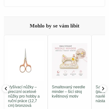
Mohlo by se vám líbit
Vyšívací nůžky –
Smaltovaný needle
Sada du
precizní ocelové
minder – šicí stroj
(punch 
nůžky pro hobby a
květinový motiv
navlék
ruční práce (12,7
nástavc
cm) bronzová