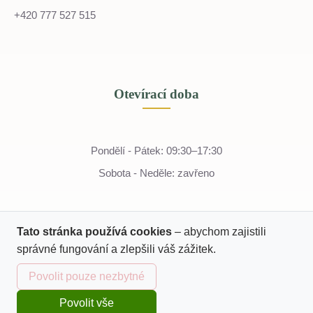
+420 777 527 515
Otevírací doba
Pondělí - Pátek: 09:30–17:30
Sobota - Neděle: zavřeno
Tato stránka používá cookies
– abychom zajistili
správné fungování a zlepšili váš zážitek.
Povolit pouze nezbytné
Povolit vše
Domů
Katalog
Kurzy
Košík
Přihlásit se
© 2022 - 2026 Tella
IČO: 07243774