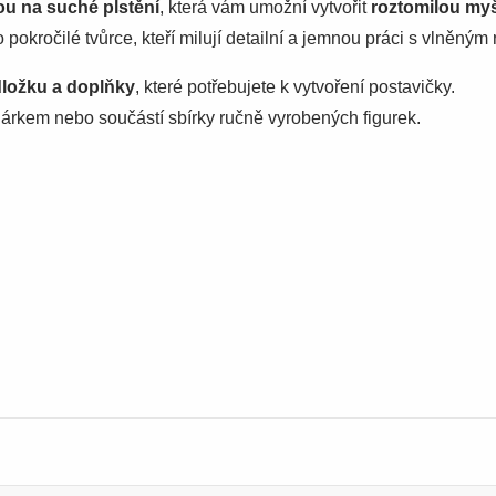
u na suché plstění
, která vám umožní vytvořit
roztomilou myš
 pokročilé tvůrce, kteří milují detailní a jemnou práci s vlněným
dložku a doplňky
, které potřebujete k vytvoření postavičky.
árkem nebo součástí sbírky ručně vyrobených figurek.