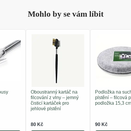
Mohlo by se vám líbit
ousy
Oboustranný kartáč na
Podložka na suc
filcování z vlny – jemný
plstění – filcová 
čisticí kartáček pro
podložka 15,3 c
jehlové plstění
80 Kč
90 Kč