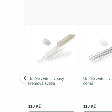
Umělé zvířecí vousy
Umělé zvířecí v
krémová světlá
černá
110 Kč
110 Kč