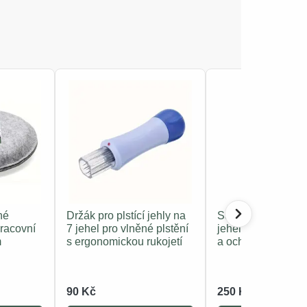
hé
Držák pro plstící jehly na
Sada pro plstění –
pracovní
7 jehel pro vlněné plstění
jehel s dřevěným
m
s ergonomickou rukojetí
a ochranným vyb
90 Kč
250 Kč