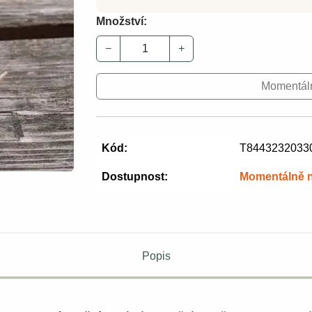
Množství:
−
+
Momentál
Kód:
T8443232033
Dostupnost:
Momentálně 
Popis