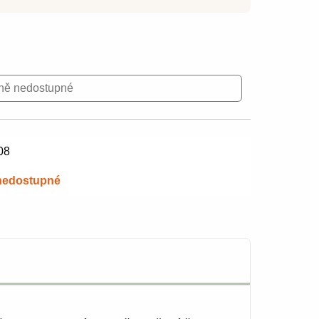
ně nedostupné
08
nedostupné