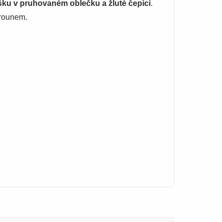
ku v pruhovaném oblečku a žluté čepici
.
 rounem.