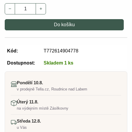
−
+
Do košíku
Kód:
T772614904778
Dostupnost:
Skladem 1 ks
Pondělí 10.8.
v prodejně Tella.cz, Roudnice nad Labem
Úterý 11.8.
na výdejním místě Zásilkovny
Středa 12.8.
u Vás