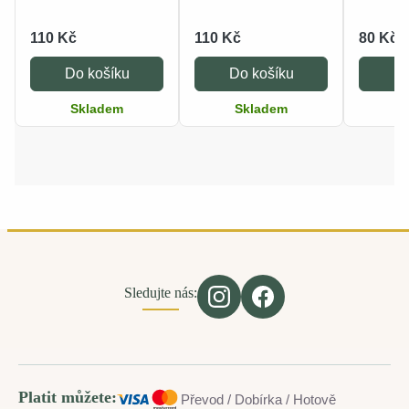
110 Kč
110 Kč
80 Kč
Do košíku
Do košíku
Do
Skladem
Skladem
S
Sledujte nás:
Platit můžete:
Převod / Dobírka / Hotově