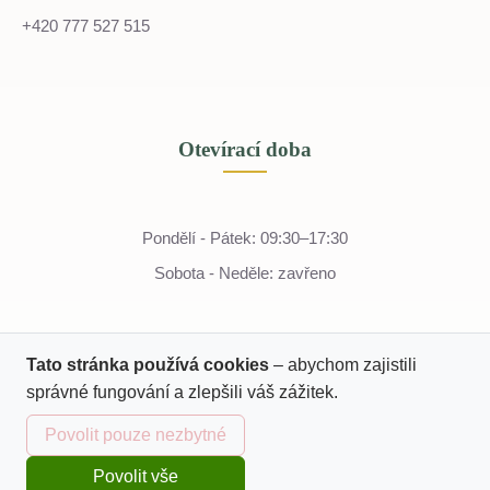
+420 777 527 515
Otevírací doba
Pondělí - Pátek: 09:30–17:30
Sobota - Neděle: zavřeno
Tato stránka používá cookies
– abychom zajistili
správné fungování a zlepšili váš zážitek.
Povolit pouze nezbytné
Povolit vše
Domů
Katalog
Kurzy
Košík
Přihlásit se
© 2022 - 2026 Tella
IČO: 07243774