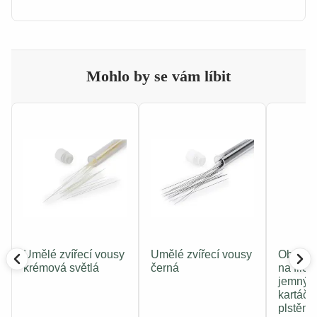
Mohlo by se vám líbit
Umělé zvířecí vousy
Umělé zvířecí vousy
Oboustr
krémová světlá
černá
na filco
jemný či
kartáče
plstění