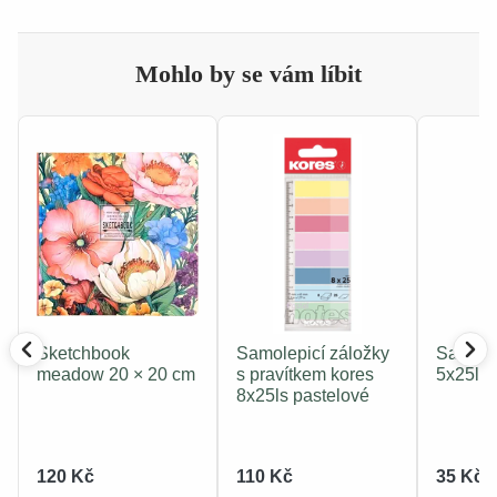
Mohlo by se vám líbit
Sketchbook
Samolepicí záložky
Samolep
meadow 20 × 20 cm
s pravítkem kores
5x25ls
8x25ls pastelové
120 Kč
110 Kč
35 Kč