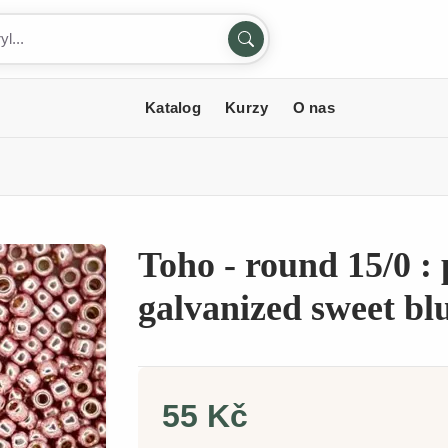
Katalog
Kurzy
O nas
Toho - round 15/0 : 
galvanized sweet bl
55 Kč