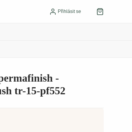
Přihlásit se
permafinish -
ush tr-15-pf552