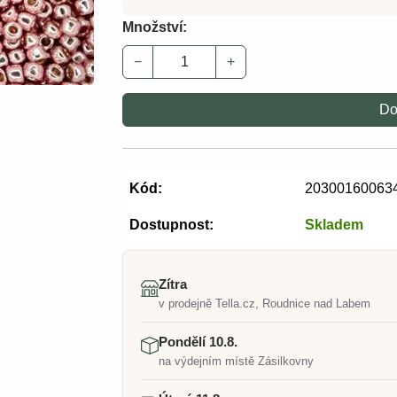
Množství:
−
+
Do
Kód:
20300160063
Dostupnost:
Skladem
Zítra
v prodejně Tella.cz, Roudnice nad Labem
Pondělí 10.8.
na výdejním místě Zásilkovny