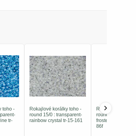
 toho -
Rokajlové korálky toho -
Rokajlové korálky 
sparent-
round 15/0 : transparent-
round 15/0 : opaq
ne tr-
rainbow crystal tr-15-161
frosted-rainbow iris
86f