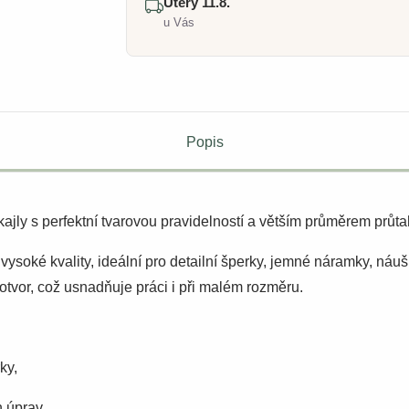
Úterý 11.8.
u Vás
Popis
jly s perfektní tvarovou pravidelností a větším průměrem průta
soké kvality, ideální pro detailní šperky, jemné náramky, náušn
otvor, což usnadňuje práci i při malém rozměru.
ky,
 úprav,