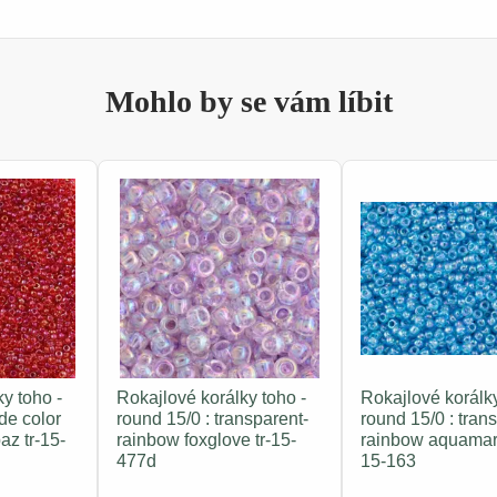
Mohlo by se vám líbit
y toho -
Rokajlové korálky toho -
Rokajlové korálky
ide color
round 15/0 : transparent-
round 15/0 : tran
az tr-15-
rainbow foxglove tr-15-
rainbow aquamari
477d
15-163