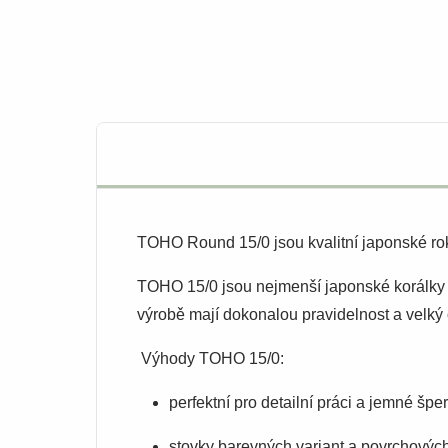
TOHO Round 15/0 jsou kvalitní japonské roka
TOHO 15/0 jsou nejmenší japonské korálky vy
výrobě mají dokonalou pravidelnost a velký 
Výhody TOHO 15/0:
perfektní pro detailní práci a jemné šper
stovky barevných variant a povrchových