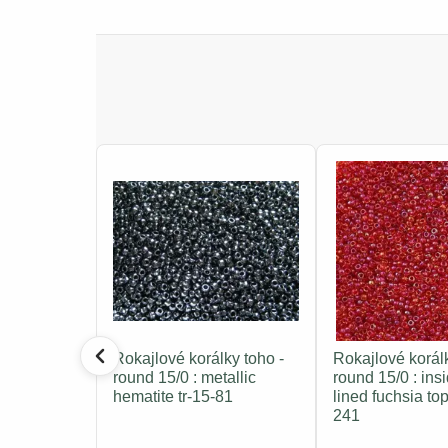
Rokajlové korálky toho -
Rokajlové korálk
round 15/0 : metallic
round 15/0 : ins
hematite tr-15-81
lined fuchsia top
241