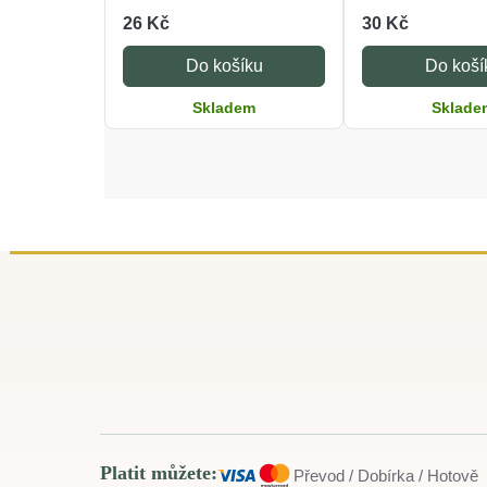
26 Kč
30 Kč
Do košíku
Do koší
Skladem
Sklade
Platit můžete:
Převod / Dobírka / Hotově