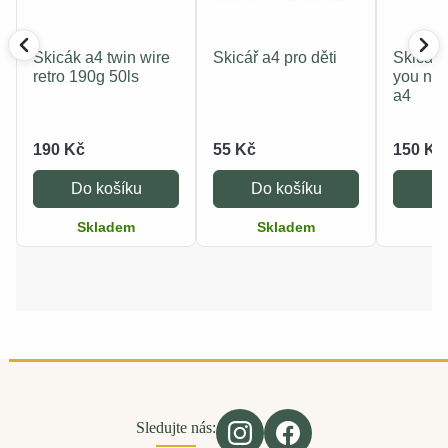
Skicák a4 twin wire
Skicář a4 pro děti
Skicar
retro 190g 50ls
you nee
a4
190 Kč
55 Kč
150 Kč
Do košíku
Do košíku
Do
Skladem
Skladem
S
Sledujte nás: