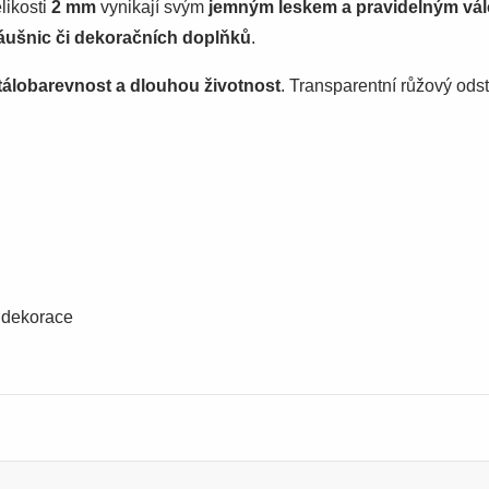
likosti
2 mm
vynikají svým
jemným leskem a pravidelným vál
náušnic či dekoračních doplňků
.
tálobarevnost a dlouhou životnost
. Transparentní růžový od
, dekorace