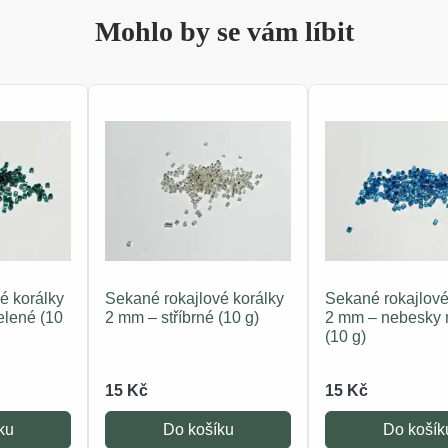
Mohlo by se vám líbit
é korálky
Sekané rokajlové korálky
Sekané rokajlové
elené (10
2 mm – stříbrné (10 g)
2 mm – nebesky
(10 g)
15 Kč
15 Kč
ku
Do košíku
Do košík