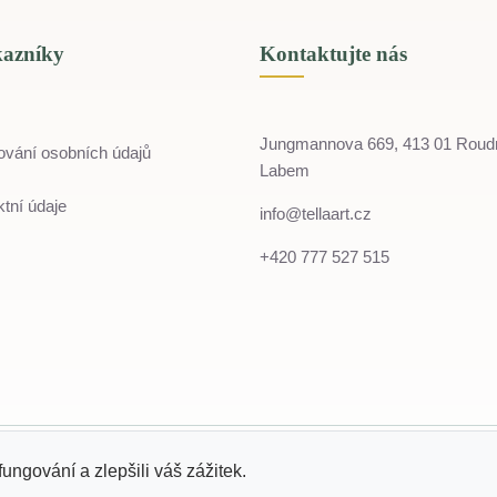
kazníky
Kontaktujte nás
Jungmannova 669, 413 01 Roud
ování osobních údajů
Labem
tní údaje
info@tellaart.cz
+420 777 527 515
© 2022 - 2026 Tella
IČO: 07243774
fungování a zlepšili váš zážitek.