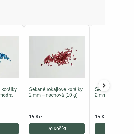
 korálky
Sekané rokajlové korálky
Sekané rokajlové 
 modrá
2 mm – nachová (10 g)
2 mm – modré (10 
15 Kč
15 Kč
u
Do košíku
Do košíku