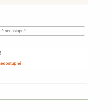
ně nedostupné
5
nedostupné