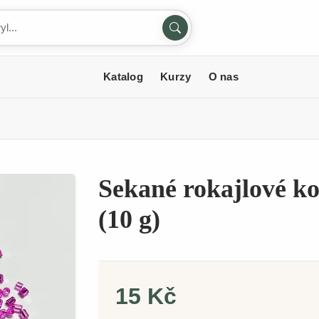
Katalog
Kurzy
O nas
Sekané rokajlové k
(10 g)
15 Kč