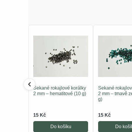
Sekané rokajlové korálky
Sekané rokajlov
2 mm – hematitové (10 g)
2 mm – tmavě z
g)
15 Kč
15 Kč
Do košíku
Do koší