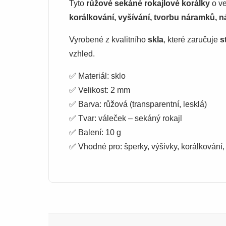
Tyto
růžové sekáné rokajlové korálky
o ve
korálkování, vyšívání, tvorbu náramků, 
Vyrobené z kvalitního
skla
, které zaručuje
s
vzhled.
✅ Materiál: sklo
✅ Velikost: 2 mm
✅ Barva: růžová (transparentní, lesklá)
✅ Tvar: váleček – sekáný rokajl
✅ Balení: 10 g
✅ Vhodné pro: šperky, výšivky, korálkování