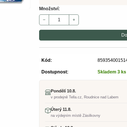
Množství:
−
+
Do
Kód:
85935400151
Dostupnost:
Skladem 3 ks
Pondělí 10.8.
v prodejně Tella.cz, Roudnice nad Labem
Úterý 11.8.
na výdejním místě Zásilkovny