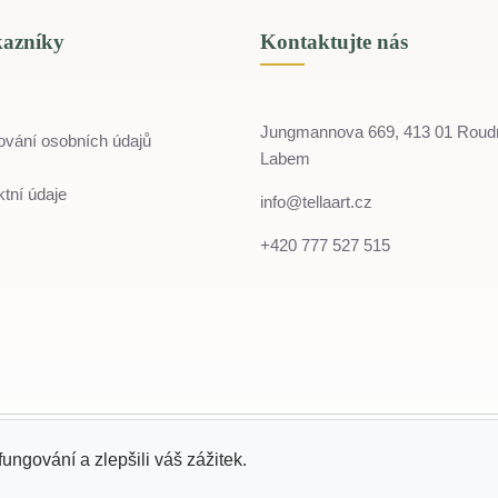
kazníky
Kontaktujte nás
Jungmannova 669, 413 01 Roud
ování osobních údajů
Labem
tní údaje
info@tellaart.cz
+420 777 527 515
© 2022 - 2026 Tella
IČO: 07243774
fungování a zlepšili váš zážitek.