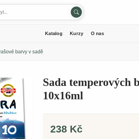
Katalog
Kurzy
O nas
ašové barvy v sadě
Sada temperových b
10x16ml
238 Kč