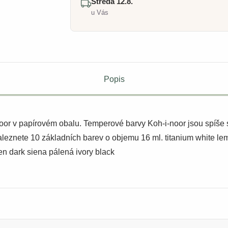
Středa 12.8.
u Vás
Popis
 v papírovém obalu. Temperové barvy Koh-i-noor jsou spíše stře
leznete 10 základních barev o objemu 16 ml. titanium white le
een dark siena pálená ivory black