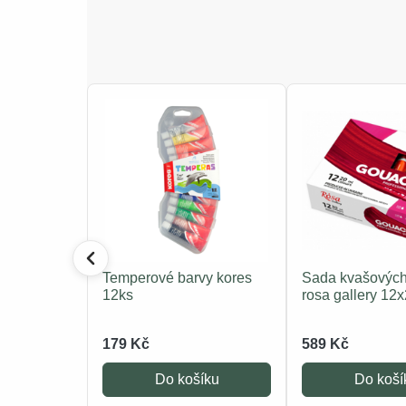
Temperové barvy kores
Sada kvašových
12ks
rosa gallery 12
179 Kč
589 Kč
Do košíku
Do koší