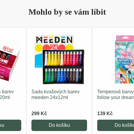
Mohlo by se vám líbit
 barev
Sada kvašových barev
Temperové barvy 
x20ml
meeden 24x12ml
follow your drea
299 Kč
139 Kč
ku
Do košíku
Do košík