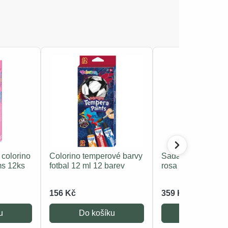
colorino
Colorino temperové barvy
Sada kvašových b
ms 12ks
fotbal 12 ml 12 barev
rosa 24x20ml
156 Kč
359 Kč
u
Do košíku
Do košíku