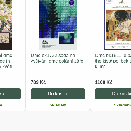
ní dmc
Dmc-bk1722 sada na
Dmc-bk1811 le ba
ree in
vyšívání dmc polární záře
the kiss/ polibek
v květu
klimt
789 Kč
1100 Kč
ku
Do košíku
Do košík
m
Skladem
Skladem