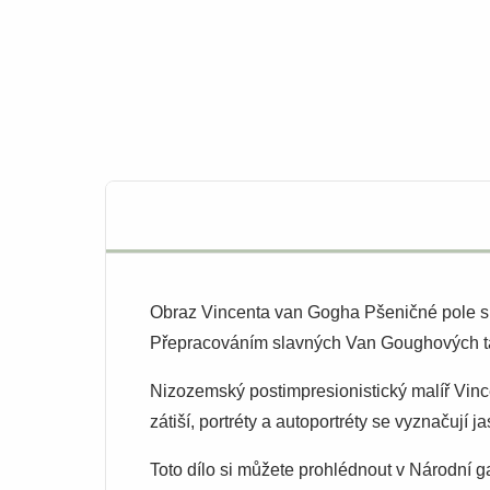
Obraz Vincenta van Gogha Pšeničné pole s c
Přepracováním slavných Van Goughových tahů
Nizozemský postimpresionistický malíř Vince
zátiší, portréty a autoportréty se vyznačuj
Toto dílo si můžete prohlédnout v Národní g