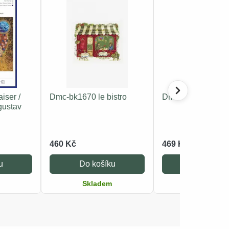
iser /
Dmc-bk1670 le bistro
Dmc-bk1929 med
 gustav
460 Kč
469 Kč
u
Do košíku
Do košíku
Skladem
Skladem