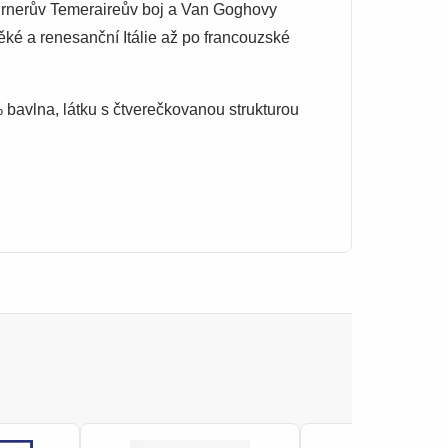
urnerův Temeraireův boj a Van Goghovy
ké a renesanční Itálie až po francouzské
bavlna, látku s čtverečkovanou strukturou