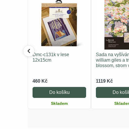
Dmc-c131k v lese
Sada na vyšívá
12x15cm
william giles a t
blossom, strom 
460 Kč
1119 Kč
Do košíku
Do koší
Skladem
Sklade