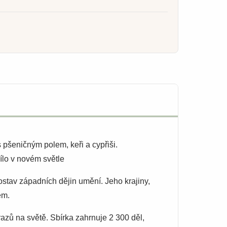
pšeničným polem, keři a cypřiši.
ílo v novém světle
ostav západních dějin umění. Jeho krajiny,
em.
razů na světě. Sbírka zahrnuje 2 300 děl,