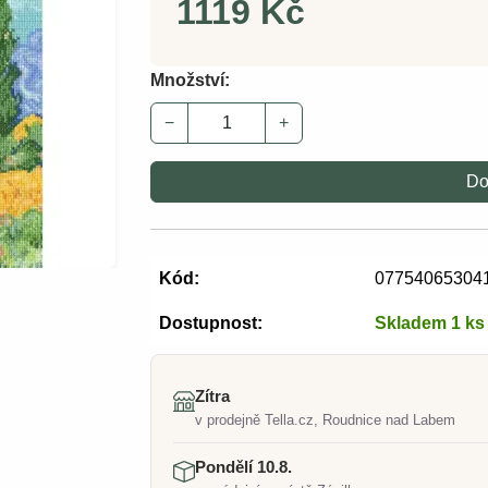
1119 Kč
Množství:
−
+
Do
Kód:
07754065304
Dostupnost:
Skladem 1 ks
Zítra
v prodejně Tella.cz, Roudnice nad Labem
Pondělí 10.8.