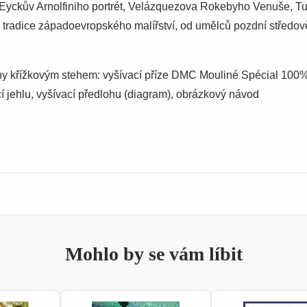
 Eyckův Arnolfiniho portrét, Velázquezova Rokebyho Venuše, T
tradice západoevropského malířství, od umělců pozdní středově
hy křížkovým stehem: vyšívací příze DMC Mouliné Spécial 100% 
í jehlu, vyšívací předlohu (diagram), obrázkový návod
Mohlo by se vám líbit