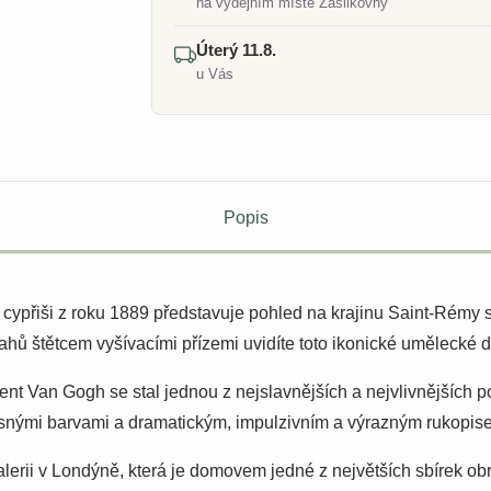
na výdejním místě Zásilkovny
Úterý 11.8.
u Vás
Popis
ypřiši z roku 1889 představuje pohled na krajinu Saint-Rémy s 
 štětcem vyšívacími přízemi uvidíte toto ikonické umělecké d
nt Van Gogh se stal jednou z nejslavnějších a nejvlivnějších p
í jasnými barvami a dramatickým, impulzivním a výrazným rukopis
alerii v Londýně, která je domovem jedné z největších sbírek ob