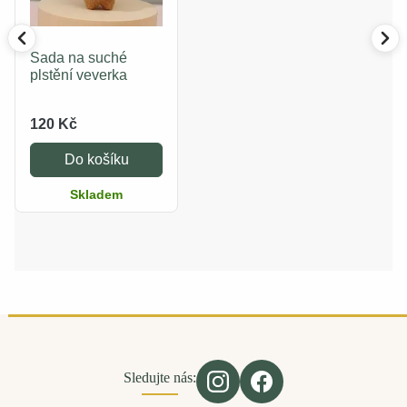
Sada na suché
plstění veverka
120 Kč
Do košíku
Skladem
Sledujte nás: