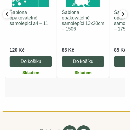
Šablona
Šablona
Šablon
opakovatelně
opakovatelně
opakov
samolepicí a4 – 11
samolepící 13x20cm
samole
– 1506
– 1751
120 Kč
85 Kč
85 Kč
Do košíku
Do košíku
Do
Skladem
Skladem
S