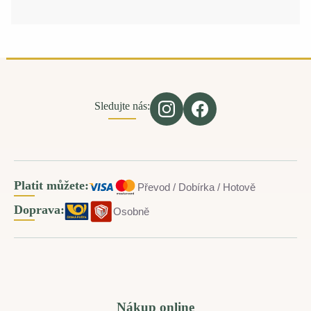
Sledujte nás:
Platit můžete:
Převod / Dobírka / Hotově
Doprava:
Osobně
Nákup online