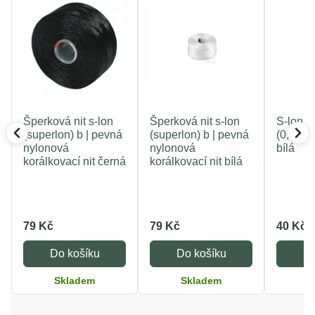
Šperková nit s-lon
Šperková nit s-lon
S-lon n
(superlon) b | pevná
(superlon) b | pevná
(0,30 m
nylonová
nylonová
bílá
korálkovací nit černá
korálkovací nit bílá
79 Kč
79 Kč
40 Kč
Do košíku
Do košíku
Do
Skladem
Skladem
S