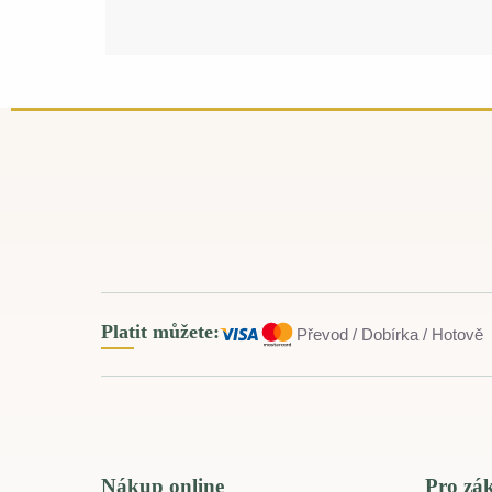
Platit můžete:
Převod / Dobírka / Hotově
Nákup online
Pro zá