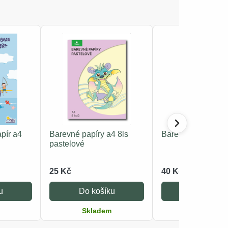
pír a4
Barevné papíry a4 8ls
Barevné papíry a4
pastelové
25 Kč
40 Kč
u
Do košíku
Do košíku
Skladem
Skladem