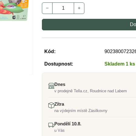
−
+
Do
Kód:
90238007232
Dostupnost:
Skladem 1 ks
Dnes
v prodejně Tella.cz, Roudnice nad Labem
Zítra
na výdejním místě Zásilkovny
Pondělí 10.8.
u Vás