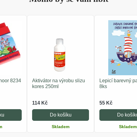
noor 8234
Aktivátor na výrobu slizu
Lepicí barevný pa
kores 250ml
8ks
114 Kč
55 Kč
ku
Do košíku
Do košík
m
Skladem
Skladem