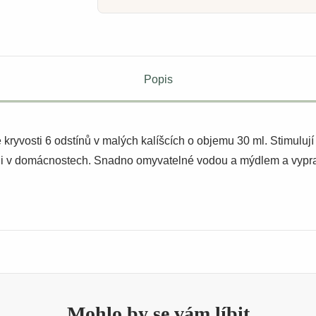
Popis
kryvosti 6 odstínů v malých kalíšcích o objemu 30 ml. Stimulují k
h i v domácnostech. Snadno omyvatelné vodou a mýdlem a vyprate
Mohlo by se vám líbit