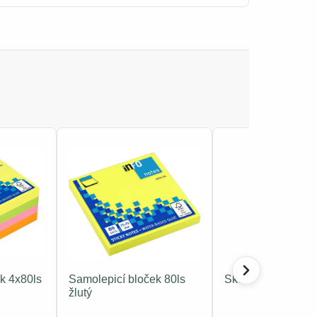
k 4x80ls
Samolepicí bloček 80ls
Sketchbook bloom
žlutý