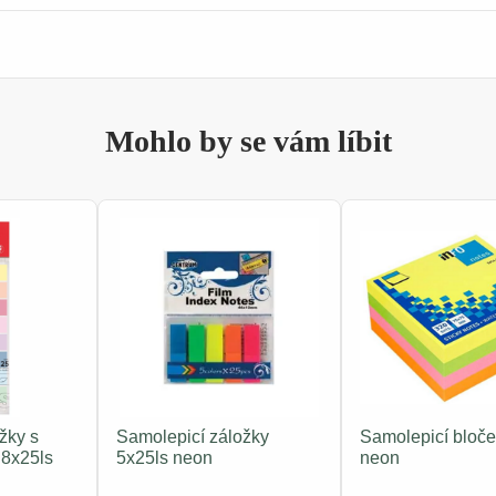
Mohlo by se vám líbit
žky s
Samolepicí záložky
Samolepicí bloče
 8x25ls
5x25ls neon
neon