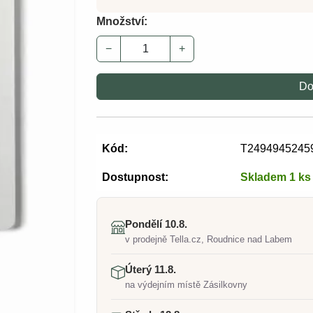
Množství:
−
+
Do
Kód:
T2494945245
Dostupnost:
Skladem 1 ks
Pondělí 10.8.
v prodejně Tella.cz, Roudnice nad Labem
Úterý 11.8.
na výdejním místě Zásilkovny