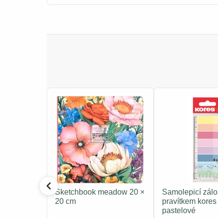
Sketchbook meadow 20 ×
Samolepicí zálo
20 cm
pravítkem kores
pastelové