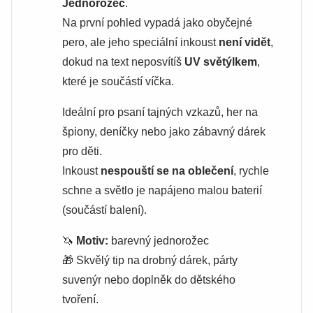
Jednorožec
.
Na první pohled vypadá jako obyčejné
pero, ale jeho speciální inkoust
není vidět
,
dokud na text neposvítíš
UV světýlkem
,
které je součástí víčka.
Ideální pro psaní tajných vzkazů, her na
špiony, deníčky nebo jako zábavný dárek
pro děti.
Inkoust
nespouští se na oblečení
, rychle
schne a světlo je napájeno malou baterií
(součástí balení).
🦄
Motiv:
barevný jednorožec
🎁 Skvělý tip na drobný dárek, párty
suvenýr nebo doplněk do dětského
tvoření.