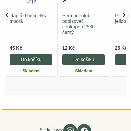
Náplň 0,5mm 3ks
Permanentní
Gelové 
modrá
popisovač
jellzon
centropen 2536
černý
45 Kč
12 Kč
25 Kč
Do košíku
Do košíku
Do
Skladem
Skladem
S
Sledujte nás: