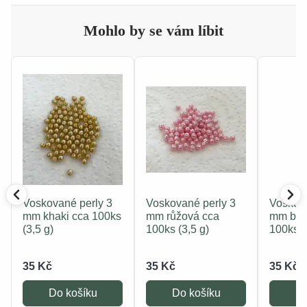
Mohlo by se vám líbit
Voskované perly 3
Voskované perly 3
Voskova
mm khaki cca 100ks
mm růžová cca
mm béž
(3,5 g)
100ks (3,5 g)
100ks (
35 Kč
35 Kč
35 Kč
Do košíku
Do košíku
Do