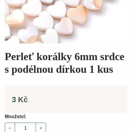
Perleť korálky 6mm srdce
s podélnou dírkou 1 kus
3 Kč
Množství:
−
+