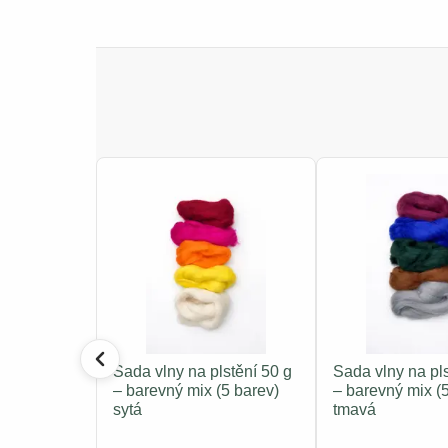
Sada vlny na plstění 50 g
Sada vlny na pls
– barevný mix (5 barev)
– barevný mix (
sytá
tmavá