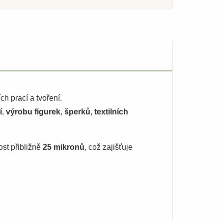
h prací a tvoření.
í
,
výrobu figurek
,
šperků
,
textilních
ost přibližně
25 mikronů
, což zajišťuje