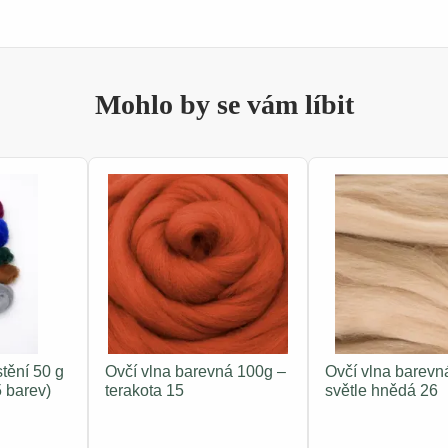
Mohlo by se vám líbit
tění 50 g
Ovčí vlna barevná 100g –
Ovčí vlna barevn
5 barev)
terakota 15
světle hnědá 26