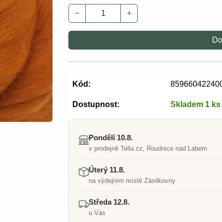
−
+
Do
Kód:
85966042240
Dostupnost:
Skladem 1 ks
Pondělí 10.8.
v prodejně Tella.cz, Roudnice nad Labem
Úterý 11.8.
na výdejním místě Zásilkovny
Středa 12.8.
u Vás