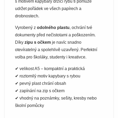
s motivem kapybary držící rybu ti pomůže
udržet pořádek ve všech papírech a
drobnostech.
Vyrobený z
odolného plastu
, ochrání tvé
dokumenty před nečistotami a poškozením.
Díky
zipu s očkem
je navíc snadno
otevíratelný a spolehlivě uzavřený. Perfektní
volba pro školáky, studenty i kreativce.
✔ velikost A5 – kompaktní a praktická
✔ roztomilý motiv kapybary s rybou
✔ pevný plast chrání obsah
✔ zapínání na zip s očkem
✔ vhodný na poznámky, sešity, kresby nebo
školní pomůcky