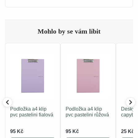
Mohlo by se vám líbit
Podložka a4 klip
Podložka a4 klip
Desky 
pvc pastelini fialová
pvc pastelini růžová
capyba
95 Kč
95 Kč
25 Kč