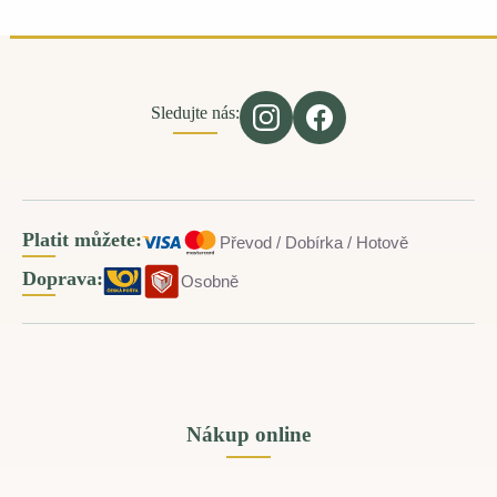
Sledujte nás:
Platit můžete:
Převod / Dobírka / Hotově
Doprava:
Osobně
Nákup online