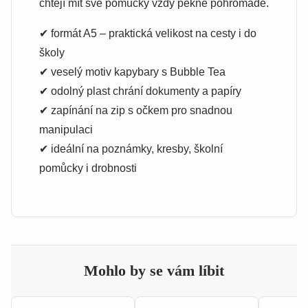
chtějí mít své pomůcky vždy pěkně pohromadě.
✔ formát A5 – praktická velikost na cesty i do
školy
✔ veselý motiv kapybary s Bubble Tea
✔ odolný plast chrání dokumenty a papíry
✔ zapínání na zip s očkem pro snadnou
manipulaci
✔ ideální na poznámky, kresby, školní
pomůcky i drobnosti
Mohlo by se vám líbit