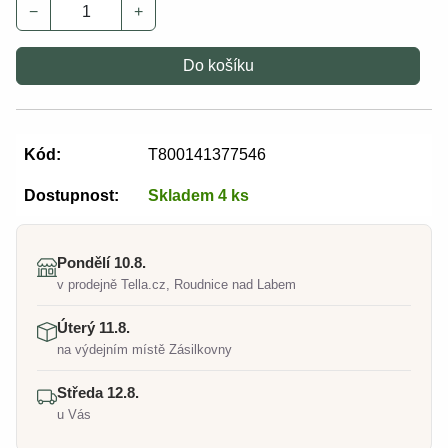
−
+
Do košíku
Kód:
T800141377546
Dostupnost:
Skladem 4 ks
Pondělí 10.8.
v prodejně Tella.cz, Roudnice nad Labem
Úterý 11.8.
na výdejním místě Zásilkovny
Středa 12.8.
u Vás