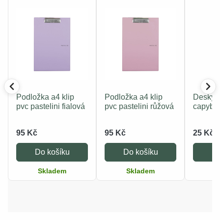
Podložka a4 klip
Podložka a4 klip
Desky 
pvc pastelini fialová
pvc pastelini růžová
capyba
95 Kč
95 Kč
25 Kč
Do košíku
Do košíku
Do
Skladem
Skladem
S