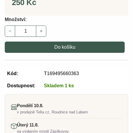
250 Kč
Množství:
−
+
Do košíku
Kód:
T169495660363
Dostupnost:
Skladem 1 ks
Pondělí 10.8.
v prodejně Tella.cz, Roudnice nad Labem
Úterý 11.8.
na výdejním místě Zásilkovny