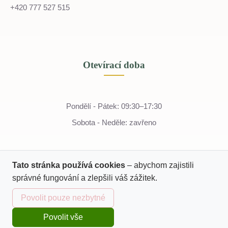
+420 777 527 515
Otevírací doba
Pondělí - Pátek: 09:30–17:30
Sobota - Neděle: zavřeno
Tato stránka používá cookies
– abychom zajistili
správné fungování a zlepšili váš zážitek.
Povolit pouze nezbytné
Povolit vše
Domů
Katalog
Kurzy
Košík
Přihlásit se
© 2022 - 2026 Tella
IČO: 07243774