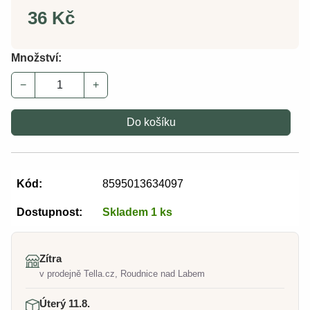
36 Kč
Množství:
−
+
Do košíku
Kód:
8595013634097
Dostupnost:
Skladem 1 ks
Zítra
v prodejně Tella.cz, Roudnice nad Labem
Úterý 11.8.