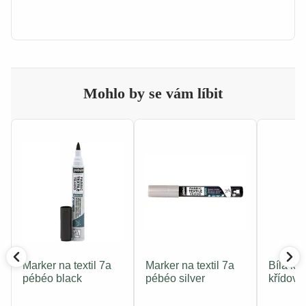
Mohlo by se vám líbit
Marker na textil 7a
Marker na textil 7a
Bílá kr
pébéo black
pébéo silver
křídová