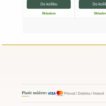
Do košíku
Do koší
Skladem
Sklade
Platit můžete:
Převod / Dobírka / Hotově