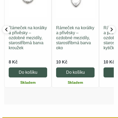
Rámeček na korálky
Rámeček na korálky
Rámeče
a přívěsky –
a přívěsky –
a přívě
ozdobné mezidíly,
ozdobné mezidíly,
ozdobné
starostříbrná barva
starostříbrná barva
starost
kroužek
oko
kytička
8 Kč
10 Kč
10 Kč
Do košíku
Do košíku
Do
Skladem
Skladem
S