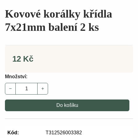
Kovové korálky křídla
7x21mm balení 2 ks
12 Kč
Množství:
−
+
Do košíku
Kód:
T312526003382