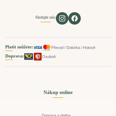
Sledujte nás:
Platit můžete:
Převod / Dobírka / Hotově
Doprava:
Osobně
Nákup online
Doprava a platba