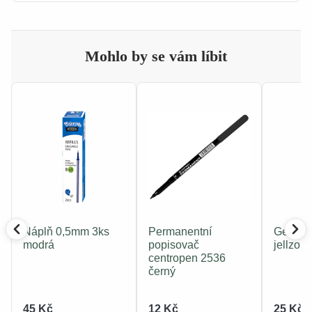
Mohlo by se vám líbit
Náplň 0,5mm 3ks
Permanentní
Gelové 
modrá
popisovač
jellzon
centropen 2536
černý
45 Kč
12 Kč
25 Kč