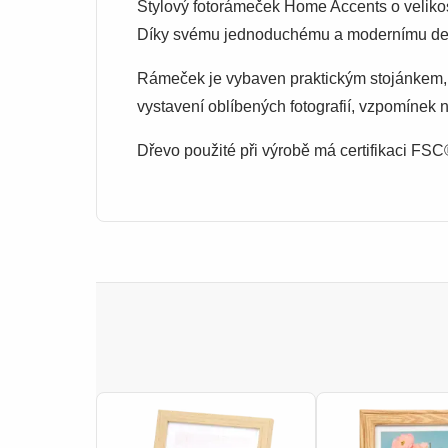
Stylový fotorámeček Home Accents o velikos
Díky svému jednoduchému a modernímu desi
Rámeček je vybaven praktickým stojánkem, k
vystavení oblíbených fotografií, vzpomínek 
Dřevo použité při výrobě má certifikaci F