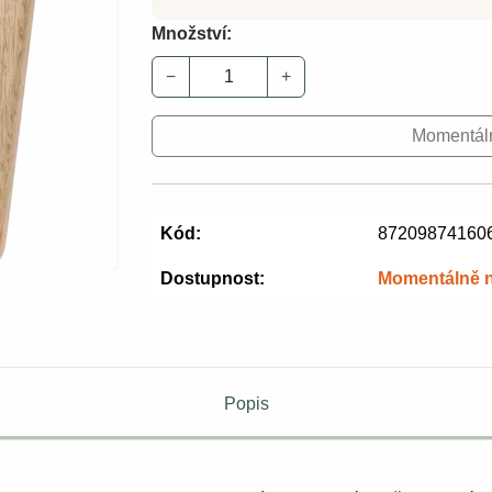
Množství:
−
+
Momentál
Kód:
87209874160
Dostupnost:
Momentálně 
Popis