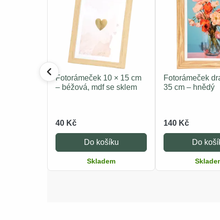
Fotorámeček 10 × 15 cm
Fotorámeček dr
– béžová, mdf se sklem
35 cm – hnědý
40 Kč
140 Kč
Do košíku
Do koší
Skladem
Sklade