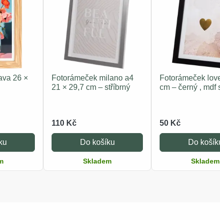
ava 26 ×
Fotorámeček milano a4
Fotorámeček love
21 × 29,7 cm – stříbrný
cm – černý , mdf
110 Kč
50 Kč
ku
Do košíku
Do košík
m
Skladem
Skladem