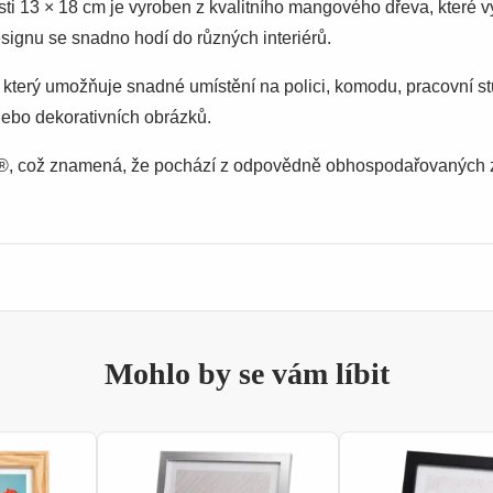
ti 13 × 18 cm je vyroben z kvalitního mangového dřeva, které v
gnu se snadno hodí do různých interiérů.
terý umožňuje snadné umístění na polici, komodu, pracovní stůl
nebo dekorativních obrázků.
SC®, což znamená, že pochází z odpovědně obhospodařovaných z
Mohlo by se vám líbit