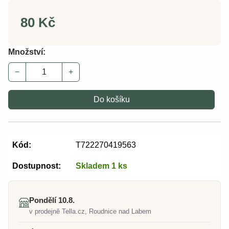
80 Kč
Množství:
−
+
Do košíku
Kód:
T722270419563
Dostupnost:
Skladem 1 ks
Pondělí 10.8.
v prodejně Tella.cz, Roudnice nad Labem