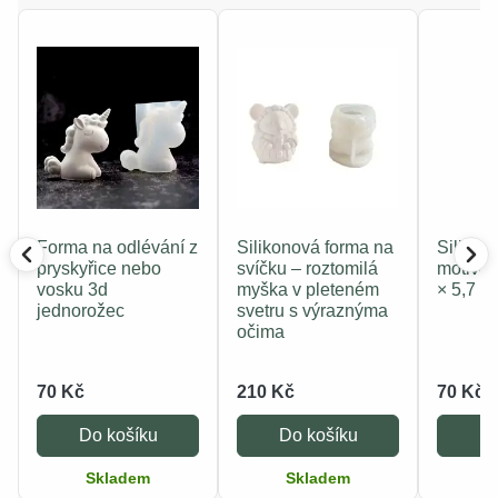
Forma na odlévání z
Silikonová forma na
Silikon
pryskyřice nebo
svíčku – roztomilá
motivem
vosku 3d
myška v pleteném
× 5,7 c
jednorožec
svetru s výraznýma
očima
70 Kč
210 Kč
70 Kč
Do košíku
Do košíku
Do
Skladem
Skladem
S